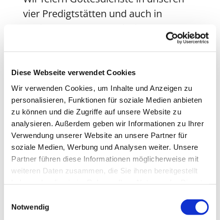
vier Predigtstätten und auch in
Senioren- und Pflegeeinrichtungen.
Gottesdienstes finden u.a. im Haus
Abendfrieden statt. Die Termine
entnehmen Sie bitte dem Kalender.
Diese Webseite verwendet Cookies
Wir verwenden Cookies, um Inhalte und Anzeigen zu
Wir kommen zu Geburtstagen gerne
personalisieren, Funktionen für soziale Medien anbieten
zu Hause vorbei oder schicken eine
zu können und die Zugriffe auf unsere Website zu
Karte.
analysieren. Außerdem geben wir Informationen zu Ihrer
Verwendung unserer Website an unsere Partner für
Wenn sie besucht werden möchten,
soziale Medien, Werbung und Analysen weiter. Unsere
wenden Sie sich bitte an die
Partner führen diese Informationen möglicherweise mit
zuständigen Pfarrer*innen.
weiteren Daten zusammen, die Sie ihnen bereitgestellt
haben oder die sie im Rahmen Ihrer Nutzung der Dienste
Wir bieten Gemeinschaft in vielen
gesammelt haben.
E
Angeboten und Kreisen, manchmal
Notwendig
i
zum Reden und Kaffeetrinken,