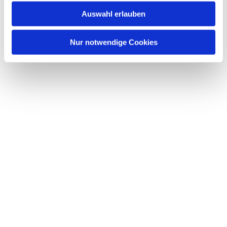
w
Auswahl erlauben
a
h
l
Nur notwendige Cookies