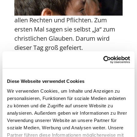
allen Rechten und Pflichten. Zum
ersten Mal sagen sie selbst „Ja“ zum
christlichen Glauben. Darum wird
dieser Tag groß gefeiert.
Die Vorbereitung auf die Konfirmation
findet im Konfi-Unterricht, in
verschiedenen Aktionstagen und
Diese Webseite verwendet Cookies
einer Konfi-Freizeit statt.
Wir verwenden Cookies, um Inhalte und Anzeigen zu
Die Jugendlichen lernen zentrale
personalisieren, Funktionen für soziale Medien anbieten
zu können und die Zugriffe auf unsere Website zu
Aussagen des christlichen Glaubens
analysieren. Außerdem geben wir Informationen zu Ihrer
kennen, können nach deren
Verwendung unserer Website an unsere Partner für
Bedeutung für das
soziale Medien, Werbung und Analysen weiter. Unsere
eigene Leben fragen und machen
Partner führen diese Informationen möglicherweise mit